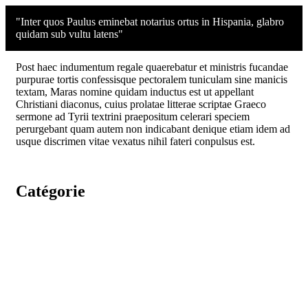
"Inter quos Paulus eminebat notarius ortus in Hispania, glabro
quidam sub vultu latens"
Post haec indumentum regale quaerebatur et ministris fucandae
purpurae tortis confessisque pectoralem tuniculam sine manicis
textam, Maras nomine quidam inductus est ut appellant
Christiani diaconus, cuius prolatae litterae scriptae Graeco
sermone ad Tyrii textrini praepositum celerari speciem
perurgebant quam autem non indicabant denique etiam idem ad
usque discrimen vitae vexatus nihil fateri conpulsus est.
Catégorie